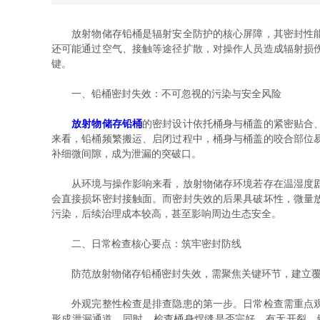
放射物储存铅桶是辐射安全防护的核心屏障，其密封性能的
还可能通过空气、接触等途径扩散，对操作人员造成辐射损
键。
一、铅桶密封失效：不可忽视的污染与安全风险
放射物储存铅桶
的密封设计依托桶身与桶盖的紧密贴合
来看，铅桶频繁搬运、启闭过程中，桶身与桶盖的咬合部位
补细微间隙，成为泄漏的突破口。
从环境与操作影响来看，放射物储存环境若存在温湿度剧烈
会直接损坏密封接触面。而密封失效的后果具破坏性，微量
污染，后续治理成本较高，甚至影响周边生态安全。
二、日常检查核心要点：筑牢密封防线
防范放射物储存铅桶密封失效，需聚焦关键环节，建立覆
外观完整性检查是排查隐患的第一步。日常检查需重点观察
形成泄漏通道。同时，检查桶身焊缝是否完好，有无开裂、