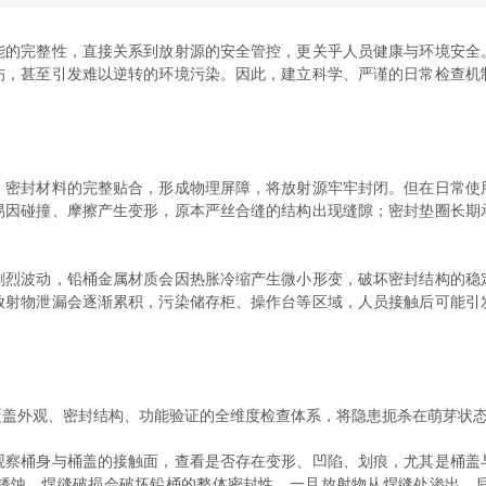
完整性，直接关系到放射源的安全管控，更关乎人员健康与环境安全
伤，甚至引发难以逆转的环境污染。因此，建立科学、严谨的日常检查机
、密封材料的完整贴合，形成物理屏障，将放射源牢牢封闭。但在日常使
易因碰撞、摩擦产生变形，原本严丝合缝的结构出现缝隙；密封垫圈长期
波动，铅桶金属材质会因热胀冷缩产生微小形变，破坏密封结构的稳
放射物泄漏会逐渐累积，污染储存柜、操作台等区域，人员接触后可能引
盖外观、密封结构、功能验证的全维度检查体系，将隐患扼杀在萌芽状
桶身与桶盖的接触面，查看是否存在变形、凹陷、划痕，尤其是桶盖
锈蚀，焊缝破损会破坏铅桶的整体密封性，一旦放射物从焊缝处渗出，