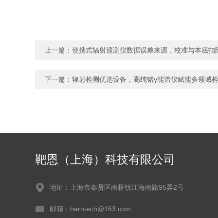
上一篇：
便携式辐射巡测仪数据误差来源，校准与本底扣
下一篇：
辐射检测优选设备，高纯锗γ能谱仪赋能多领域
靶恩（上海）科技有限公司
地址：上海市奉贤区南桥镇江海南路95弄2号
邮箱：barntech@163.com