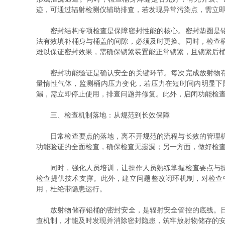
迹，可通过辐射检测仪辅助排查，若发现异常污染点，需立
密封结构专项检查是保障密封性能的核心。密封垫圈是铅桶
法有效填补桶身与桶盖的间隙，必须及时更换。同时，检查
难以保证密封效果，需确保锁紧装置能正常锁紧，且锁紧后
密封功能验证是确认安全的关键环节。每次完成放射物存放
量惰性气体，监测桶内压力变化，若压力在短时间内明显下
漏，需立即停止使用，排查问题并修复。此外，启闭功能检
三、检查机制落地：从规范到长效保障
日常检查要点的落地，离不开规范的流程与长效的管理机制
功能验证的全面检查，确保检查无遗漏；另一方面，做好检
同时，强化人员培训，让操作人员熟练掌握检查要点与操作
检查提供技术支撑。此外，建立问题整改闭环机制，对检查
用，杜绝带隐患运行。
放射物储存铅桶的密封安全，是辐射安全管控的底线。日常
查机制，才能及时发现并消除密封隐患，筑牢放射物储存的