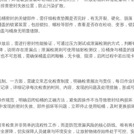
即排查密封失效位置，防止污染扩散。
密封的关键部件，需仔细检查垫圈是否完好，有无开裂、硬化、脱落
桶盖的锁紧装置，包括锁扣、螺栓等部件，查看是否存在松动、变形，锁
桶盖与桶身无明显缝隙。
后，需进行密封性能验证，可通过压力测试或泄漏检测的方式，判断
降，说明存在泄漏点；泄漏检测则可使用辐射检测仪，沿桶身与桶盖的
查也不可忽视，需确保桶盖启闭顺畅，无卡顿、阻滞，启闭过程中若出现
。一方面，需建立常态化检查制度，明确检查频次与责任，每日作业
查记录，详细记录每次检查的时间、内容、发现的问题及处理措施，形成
规范，明确启闭铅桶的正确方法，避免因操作不当导致密封结构损坏
中发现的密封失效、部件损坏等问题，立即停止使用铅桶，及时更换损
检查并非简单的流程性工作，而是防范泄漏风险的核心防线。唯有将
安全屏障，切实保障人员健康与环境安全，让放射物储存始终处于可控、