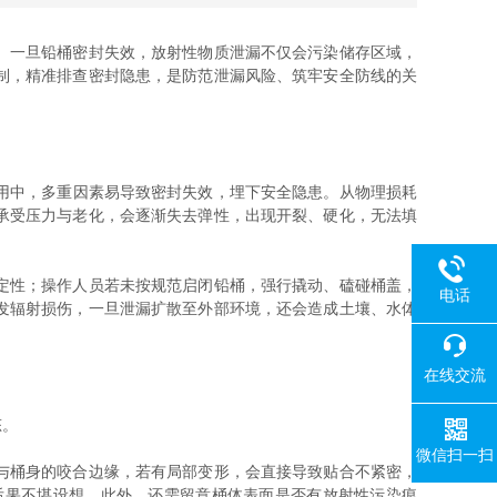
。一旦铅桶密封失效，放射性物质泄漏不仅会污染储存区域，
制，精准排查密封隐患，是防范泄漏风险、筑牢安全防线的关
用中，多重因素易导致密封失效，埋下安全隐患。从物理损耗
承受压力与老化，会逐渐失去弹性，出现开裂、硬化，无法填
定性；操作人员若未按规范启闭铅桶，强行撬动、磕碰桶盖，
电话
发辐射损伤，一旦泄漏扩散至外部环境，还会造成土壤、水体
在线交流
态。
微信扫一扫
与桶身的咬合边缘，若有局部变形，会直接导致贴合不紧密，
后果不堪设想。此外，还需留意桶体表面是否有放射性污染痕