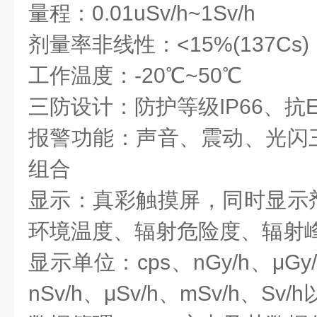
量程：0.01uSv/h~1Sv/h
剂量率非线性：<15%(
137
Cs
)
工作温度：-20℃~50℃
三防设计：防护等级IP66、抗E
报警功能：声音、震动、光闪
组合
显示：真彩触摸屏，同时显示
环境温度、辐射危险度、辐射
显示单位：cps、nGy/h、μGy/
nSv/h、μSv/h、mSv/h、S