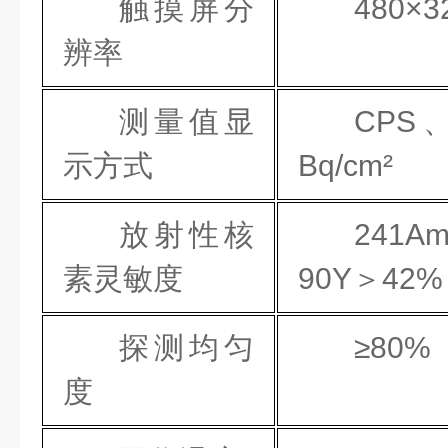
触摸屏分
480×
辨率
测量值显
CPS
示方式
Bq/cm²
放射性核
241A
素灵敏度
90Y＞42%
探测均匀
≥80%
度