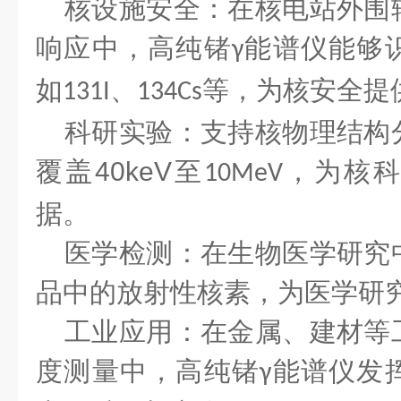
核设施安全：在核电站外围
响应中，高纯锗
能谱仪能够
γ
如
、
等，为核安全提
131I
134Cs
科研实验：支持核物理结构
覆盖
40keV
至
，为核科
10MeV
据。
医学检测：在生物医学研究
品中的放射性核素，为医学研
工业应用：在金属、建材等
度测量中，高纯锗
能谱仪发
γ