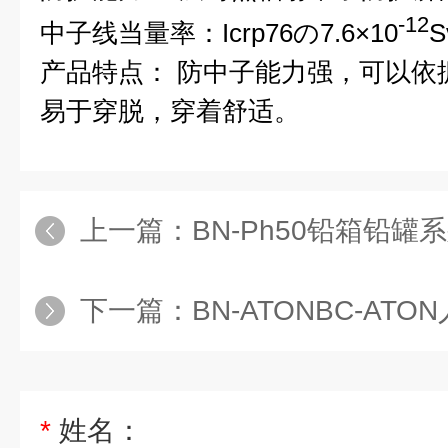
-12
中子线当量率：Icrp76の7.6×10
S
产品特点： 防中子能力强，可以依
易于穿脱，穿着舒适。
上一篇：
BN-Ph50铅箱铅罐
下一篇：
BN-ATONBC-A
*
姓名：