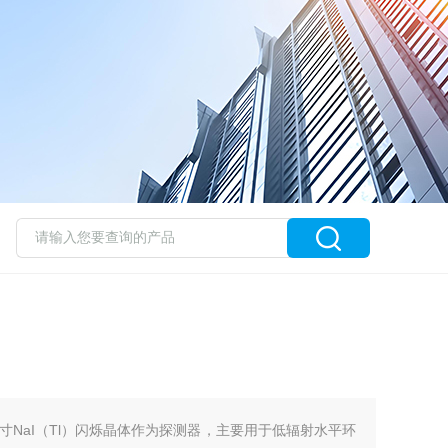
寸NaI（Tl）闪烁晶体作为探测器，主要用于低辐射水平环