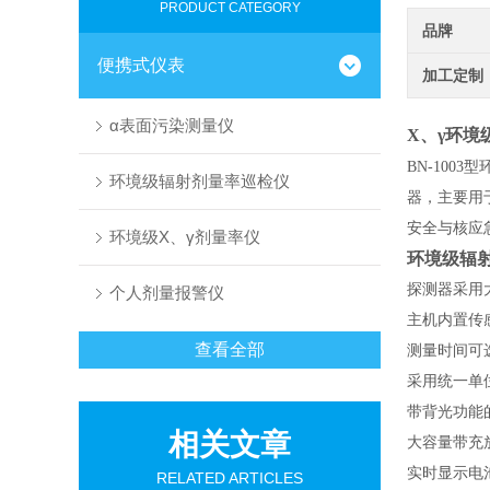
PRODUCT CATEGORY
品牌
便携式仪表
加工定制
α表面污染测量仪
X、γ环境
BN-100
环境级辐射剂量率巡检仪
器，主要用
安全与核应
环境级X、γ剂量率仪
环境级辐
探测器采用
个人剂量报警仪
主机内置传
查看全部
测量时间可选
采用统一单位
带背光功能
相关文章
大容量带充
实时显示电
RELATED ARTICLES