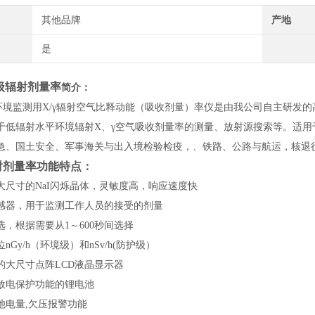
其他品牌
产地
是
级辐射剂量率
简介：
3型环境监测用X/γ辐射空气比释动能（吸收剂量）率仪是由我公司自主研发的
于低辐射水平环境辐射X、γ空气吸收剂量率的测量、放射源搜索等。适
急、国土安全、军事海关与出入境检验检疫，、铁路、公路与航运，核退
射剂量率
功能特点：
大尺寸的NaI闪烁晶体，灵敏度高，响应速度快
感器，用于监测工作人员的接受的剂量
，根据需要从1～600秒间选择
nGy/h（环境级）和nSv/h(防护级）
的大尺寸点阵LCD液晶显示器
放电保护功能的锂电池
池电量,欠压报警功能