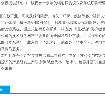
术创新提供驱动力；以拥有十余年的辐射探测仪表及系统研发经
。
面向核工业、高校及科研院所、海关、环保、疾控等客户进行技
数字化体模、核应急VR软件等）、辐射输运模拟及探测器设计与
射监测系统、通道式辐射监测系统、核应急*测量/洗消/防护/
前公司的技术服务与产品设备面向全国及海外市场，并得到客户的
总部（华东区）、北京办（华北区）、成都办（华中区）、深圳
询及售后服务。
“致力于原子科学”的专业理念和工匠精神，立足于核科学与技术
品质*”的产品研发生产理念和“诚信为本、追求*、包容并蓄”的
赢创未来。
询