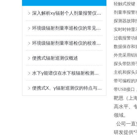
轻触式按键
剂量率报警
深入解析xγ辐射个人剂量报警仪的工作原理与应用场景
探测器故障
环境级辐射剂量率巡检仪的常见故障诊断与排除方法
实时时钟显
过载报警功
环境级辐射剂量率巡检仪的校准周期与溯源管理建议
数据保存和
外壳采用铝
便携式辐射巡测仪概述
探头带防滑
主机和探头
水下γ能谱仪在水下核辐射检测方面的应用
带可编程的
便携式X、γ辐射巡测仪的特点与参数
带USB接
靶恩（上
高水平、
领域。
公司一直坚
研发提供*