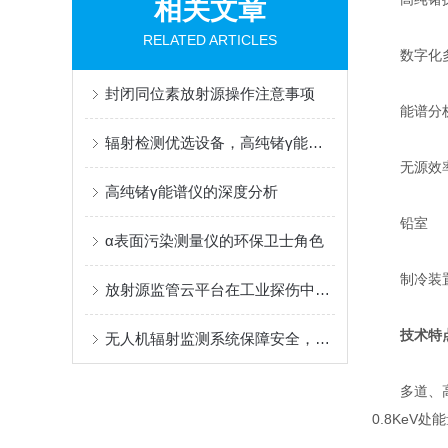
相关文章
RELATED ARTICLES
数字化
封闭同位素放射源操作注意事项
能谱分析
辐射检测优选设备，高纯锗γ能谱仪赋能多领域检测
无源效率
高纯锗γ能谱仪的深度分析
铅室
α表面污染测量仪的环保卫士角色
制冷装置：
放射源监管云平台在工业探伤中的闭环管理应用
技术特
无人机辐射监测系统保障安全，促进创新
多道、高压
0.8KeV