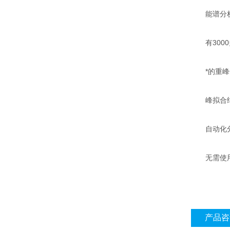
能谱分析以
有3000
*的重峰分
峰拟合结果
自动化分
无需使用
产品咨