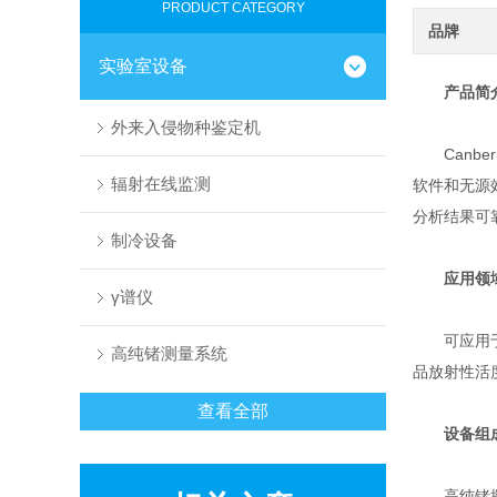
PRODUCT CATEGORY
品牌
实验室设备
产品简
外来入侵物种鉴定机
Canbe
辐射在线监测
软件和无源
分析结果可
制冷设备
应用领
γ谱仪
可应用于工
高纯锗测量系统
品放射性活
查看全部
设备组
高纯锗探测