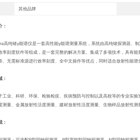
其他品牌
介：
rra高纯锗γ能谱仪是一套高性能γ能谱测量系统，系统由高纯锗探测器、
效率刻度软件等组成，是一套完整的解决方案。集成了多项技术，具有能
靠、无需标准源进行效率刻度、全中文操作等优点，同时适合放射性能谱
域：
业、科研、环保、检验检疫、疾病预防与控制以及高校等的专业实验室
度测量、金属放射性活度测量、建材放射性活度测量、生物样品放射性测
成：
器：可选配P型同轴探测器、P型宽能型同轴探测器、N型同轴探测器