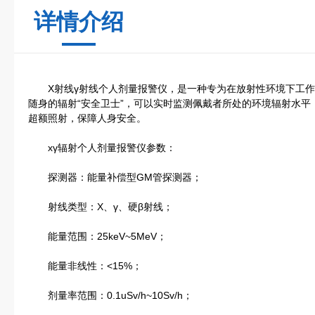
详情介绍
X射线γ射线个人剂量报警仪，是一种专为在放射性环境下工作
随身的辐射“安全卫士”，可以实时监测佩戴者所处的环境辐射水
超额照射，保障人身安全。
xγ辐射个人剂量报警仪参数：
探测器：能量补偿型GM管探测器；
射线类型：X、γ、硬β射线；
能量范围：25keV~5MeV；
能量非线性：<15%；
剂量率范围：0.1uSv/h~10Sv/h；